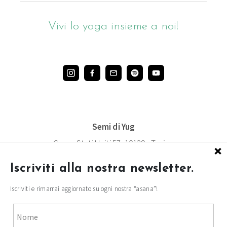
Vivi lo yoga insieme a noi!
Semi di Yug
Corso Stati Uniti 57, 10129 - Torino
×
+39 379 144 4497
Iscriviti alla nostra newsletter.
info@semidiyug.com
Iscriviti e rimarrai aggiornato su ogni nostra “asana”!